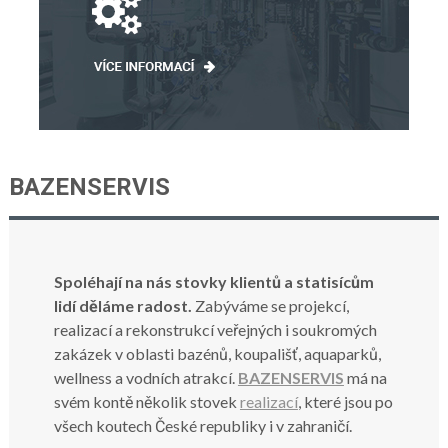
BAZENSERVIS
Spoléhají na nás stovky klientů a statisícům
lidí děláme radost.
Zabýváme se projekcí,
realizací a rekonstrukcí veřejných i soukromých
zakázek v oblasti bazénů, koupališť, aquaparků,
wellness a vodních atrakcí.
BAZENSERVIS
má na
svém kontě několik stovek
realizací
, které jsou po
všech koutech České republiky i v zahraničí.