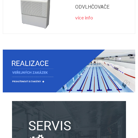
ODVLHČOVAČE
více info