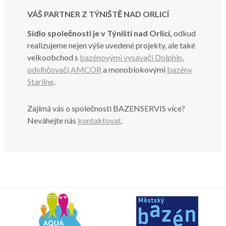
VÁŠ PARTNER Z TÝNIŠTĚ NAD ORLICÍ
Sídlo společnosti je v Týništi nad Orlicí,
odkud
realizujeme nejen výše uvedené projekty, ale také
velkoobchod s
bazénovými vysavači Dolphin
,
odvlhčovači AMCOR
a monoblokovými
bazény
Starline
.
Zajímá vás o společnosti BAZENSERVIS více?
Neváhejte nás
kontaktovat
.